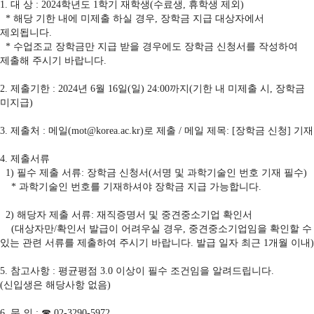
1.
대 상
: 2024
학년도 1
학기 재학생
(
수료생
,
휴학생 제외
)
*
해당 기한 내에 미제출 하실 경우
,
장학금 지급 대상자에서
제외됩니다
.
* 수업조교 장학금만 지급 받을 경우에도 장학금 신청서를 작성하여
제출해 주시기 바랍니다.
2.
제출기한
: 2024
년 6
월 16
일
(일
) 24:00
까지
(
기한 내 미제출 시
,
장학금
미지급
)
3.
제출처
:
메일
(mot@korea.ac.kr)
로 제출
/
메일 제목
: [
장학금 신청
]
기재
4.
제출서류
1)
필수 제출 서류
:
장학금 신청서
(
서명 및 과학기술인 번호 기재 필수
)
*
과학기술인 번호를 기재하셔야 장학금 지급 가능합니다
.
2)
해당자 제출 서류
:
재직증명서 및 중견중소기업 확인서
(
대상자만
/
확인서 발급이 어려우실 경우
,
중견중소기업임을 확인할 수
있는 관련 서류를 제출하여 주시기 바랍니다
.
발급 일자 최근
1
개월 이내
)
5.
참고사항
:
평균평점
3.0
이상이
필수 조건임을 알려드립니다
.
(
신입생은 해당사항 없음
)
6.
문 의
:
☎
02-3290-5972