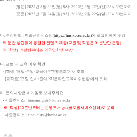
[
영문
] 2025
년
3
월
24
일
(
월
) 9
시
~2026
년
2
월
22
일
(
일
) 23
시
59
분까지
[
중문
] 2025
년
3
월
24
일
(
월
) 9
시
~2026
년
2
월
22
일
(
일
) 23
시
59
분까지
나.
수강방법
:
학습관리시스템
(
https://lms.korea.ac.kr)
에 로그인하여 수강
※ 분반 상관없이 동일한 컨텐츠 제공(교원 및 직원은 01분반만 운영)
※ [학생] 15분반부터는 외국인학생 수강
다.
포털 내 교육 이수 확인
- [
학생
] '
포털
-
수업
-
교육이수현황조회
'
에서 조회
- [
교직원
] '
포털
-
인사
/
급여
-KU
온라인교육이수현황
'
에서 조회
라.
문의사항은 이메일로 보내주세요
-
서울캠퍼스
: humanrights@korea.ac.kr
※ [학생] 15분반부터는 운영부서 gsc(글로벌서비스센터)로 문의
-
세종캠퍼스
: sjequality@korea.ac.kr
목록