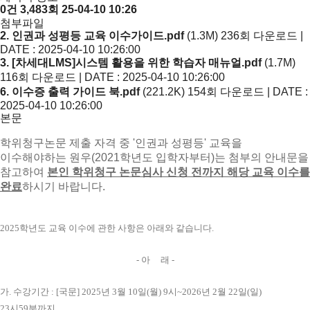
0건
3,483회
25-04-10 10:26
첨부파일
2. 인권과 성평등 교육 이수가이드.pdf
(1.3M)
236회 다운로드 |
DATE : 2025-04-10 10:26:00
3. [차세대LMS]시스템 활용을 위한 학습자 매뉴얼.pdf
(1.7M)
116회 다운로드 | DATE : 2025-04-10 10:26:00
6. 이수증 출력 가이드 북.pdf
(221.2K)
154회 다운로드 | DATE :
2025-04-10 10:26:00
본문
학위청구논문 제출 자격 중 '인권과 성평등' 교육을
이수해야하는 원우(2021학년도 입학자부터)는 첨부의 안내문을
참고하여
본인 학위청구 논문심사 신청 전까지 해당 교육 이수를
완료
하시기 바랍니다.
2025
학년도 교육 이수에 관한 사항은 아래와 같습니다
.
-
아 래
-
가
.
수강기간
: [
국문
] 2025
년
3
월
10
일
(
월
) 9
시
~2026
년
2
월
22
일
(
일
)
23
시
59
분까지