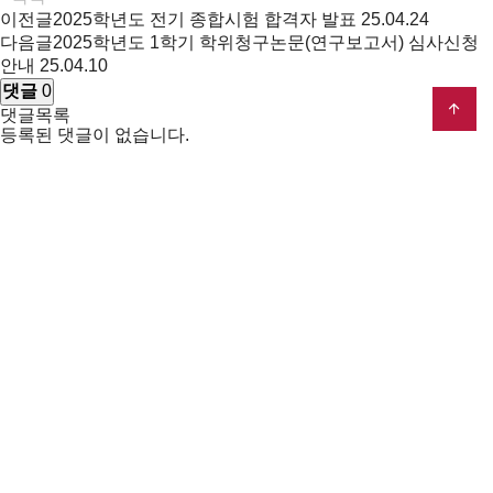
이전글
2025학년도 전기 종합시험 합격자 발표
25.04.24
다음글
2025학년도 1학기 학위청구논문(연구보고서) 심사신청
안내
25.04.10
댓글
0
댓글목록
등록된 댓글이 없습니다.
개인정보취급방침
이메일무단수집거부
찾아오시는 길
02841 서울특별시 성북구 안암로 145 고려대학교 자연계캠퍼스
창의관 201호 (기술경영전문대학원)
TEL
+82-2-3290-5971~2
Email
mot@korea.ac.kr
ⓒ 2024 Korea University Graduate School of
Management of
Technology(MOT)
. ALL RIGHT RESERVED. Designed by
dsso.kr
고려대학교
고려대학교 포탈서비스
고려대학교 도서관