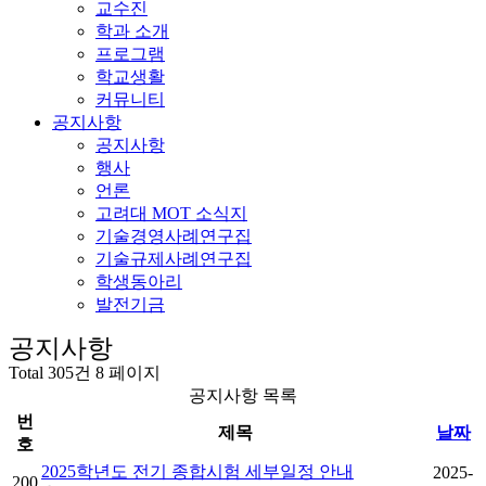
교수진
학과 소개
프로그램
학교생활
커뮤니티
공지사항
공지사항
행사
언론
고려대 MOT 소식지
기술경영사례연구집
기술규제사례연구집
학생동아리
발전기금
공지사항
Total 305건
8 페이지
공지사항 목록
번
제목
날짜
호
2025학년도 전기 종합시험 세부일정 안내
2025-
200