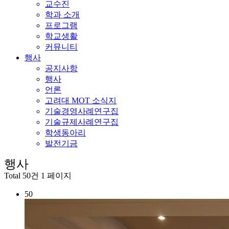
교수진
학과 소개
프로그램
학교생활
커뮤니티
행사
공지사항
행사
언론
고려대 MOT 소식지
기술경영사례연구집
기술규제사례연구집
학생동아리
발전기금
행사
Total 50건
1 페이지
50