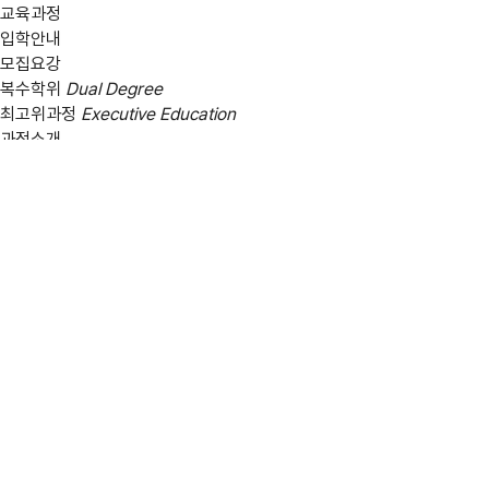
교육과정
입학안내
모집요강
복수학위
Dual Degree
최고위과정
Executive Education
과정소개
입학안내
커리큘럼
과정특전
브로슈어
소식
기술금융 & 블록체인 전문가과정
TFBPP
과정소개
입학안내
커리큘럼
과정특전
브로슈어
소식
프로젝트관리 전문가과정
KUPMP