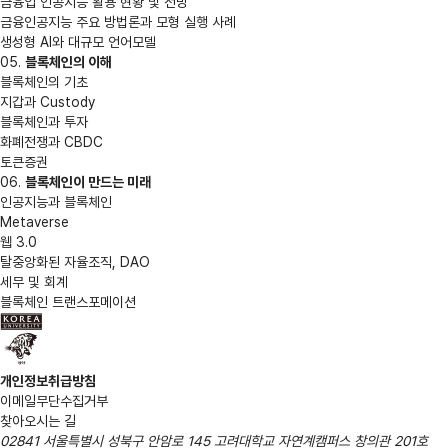
금융업 인공지능 활용 현황 및 전망
금융인공지능 주요 방법론과 모형 실행 사례
생성형 AI와 대규모 언어모델
05.
블록체인의 이해
블록체인의 기초
지갑과 Custody
블록체인과 투자
화폐전쟁과 CBDC
토큰증권
06.
블록체인이 만드는 미래
인공지능과 블록체인
Metaverse
웹 3.0
탈중앙화된 자율조직, DAO
세무 및 회계
블록체인 트랜스포메이션
개인정보취급방침
이메일무단수집거부
찾아오시는 길
02841 서울특별시 성북구 안암로 145 고려대학교 자연계캠퍼스 창의관 201호