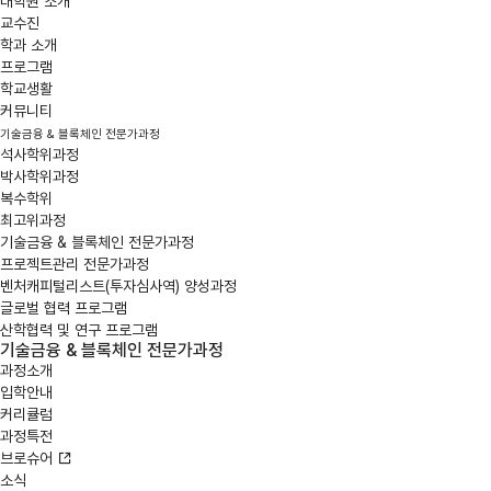
대학원 소개
교수진
학과 소개
프로그램
학교생활
커뮤니티
기술금융 & 블록체인 전문가과정
석사학위과정
박사학위과정
복수학위
최고위과정
기술금융 & 블록체인 전문가과정
프로젝트관리 전문가과정
벤처캐피털리스트(투자심사역) 양성과정
글로벌 협력 프로그램
산학협력 및 연구 프로그램
기술금융 & 블록체인 전문가과정
과정소개
입학안내
커리큘럼
과정특전
브로슈어
소식