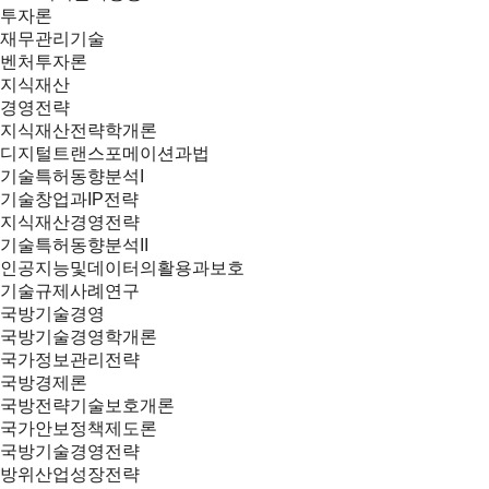
투자론
재무관리기술
벤처투자론
지식재산
경영전략
지식재산전략학개론
디지털트랜스포메이션과법
기술특허동향분석I
기술창업과IP전략
지식재산경영전략
기술특허동향분석II
인공지능및데이터의활용과보호
기술규제사례연구
국방기술경영
국방기술경영학개론
국가정보관리전략
국방경제론
국방전략기술보호개론
국가안보정책제도론
국방기술경영전략
방위산업성장전략