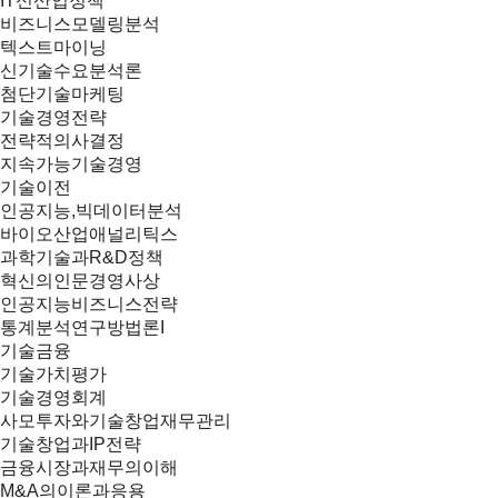
IT신산업정책
비즈니스모델링분석
텍스트마이닝
신기술수요분석론
첨단기술마케팅
기술경영전략
전략적의사결정
지속가능기술경영
기술이전
인공지능,빅데이터분석
바이오산업애널리틱스
과학기술과R&D정책
혁신의인문경영사상
인공지능비즈니스전략
통계분석연구방법론I
기술금융
기술가치평가
기술경영회계
사모투자와기술창업재무관리
기술창업과IP전략
금융시장과재무의이해
M&A의이론과응용