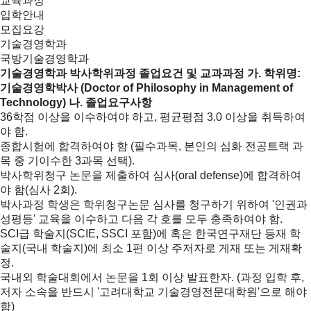
교육과정
입학안내
모집요강
기술경영학과
국방기술경영학과
기술경영학과 박사학위과정
졸업요건 및 교과과정
가. 학위명:
기술경영학박사 (Doctor of Philosophy in Management of
Technology)
나. 졸업요구사항
36학점 이상을 이수하여야 하고, 평균평점 3.0 이상을 취득하여
야 함.
종합시험에 합격하여야 함 (필수과목, 본인의 심화 전공트랙 과
목 중 기이수한 3과목 선택).
박사학위청구 논문을 제출하여 심사(oral defense)에 합격하여
야 함(심사 2회).
박사과정 학생은 학위청구논문 심사를 청구하기 위하여 '인권과
성평등' 교육을 이수하고 다음 각 호를 모두 충족하여야 함.
SCI급 학술지(SCIE, SSCI 포함)에 혹은 한국연구재단 등재 학
술지(국내 학술지)에 최소 1편 이상 주저자로 게재 또는 게재확
정.
국내외 학술대회에서 논문을 1회 이상 발표한자. (과정 입학 후,
저자 소속을 반드시 '고려대학교 기술경영전문대학원'으로 해야
함)