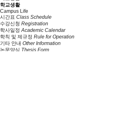
학교생활
Campus Life
시간표
Class Schedule
수강신청
Registration
학사일정
Academic Calendar
학칙 및 제규정
Rule for Operation
기타 안내
Other Information
논문양식
Thesis Form
커뮤니티
커뮤니티
Community
공지사항
Notice
행사
EVENT
언론
Media
고려대 MOT 소식지
KUMOT Newsletter
기술경영사례연구집
Case Studies on Management of
Technology
기술규제사례연구집
Case Studies on Regulation of
Technology
학생동아리
Student Organization
발전기금
Donation
고려대학교